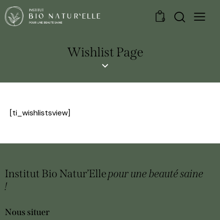
0
Wishlist Page
[ti_wishlistsview]
Institut Bio Natur’Elle
pour une beauté
saine
!
Nous situer