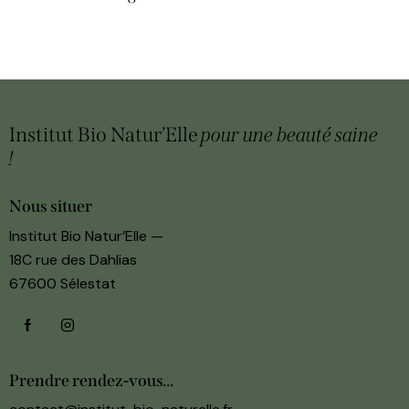
Institut Bio Natur’Elle
pour une beauté
saine
!
Nous situer
Institut Bio Natur’Elle —
18C rue des Dahlias
67600 Sélestat
Prendre rendez-vous...