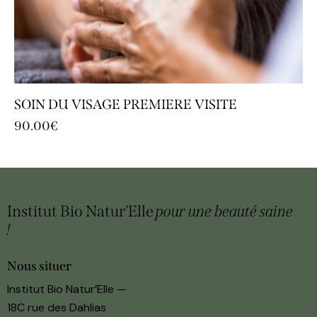
SOIN DU VISAGE PREMIERE VISITE
90.00
€
Institut Bio Natur’Elle
pour une beauté
saine
!
Nous situer
Institut Bio Natur’Elle —
18C rue des Dahlias