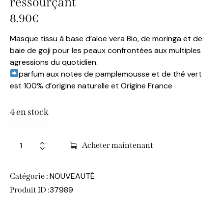
ressourçant
8.90
€
Masque tissu à base d’aloe vera Bio, de moringa et de
baie de goji pour les peaux confrontées aux multiples
agressions du quotidien.
parfum aux notes de pamplemousse et de thé vert
est 100% d’origine naturelle et Origine France
4 en stock
A
Acheter maintenant
l
t
e
NOUVEAUTÉ
Catégorie :
r
37989
Produit ID :
n
a